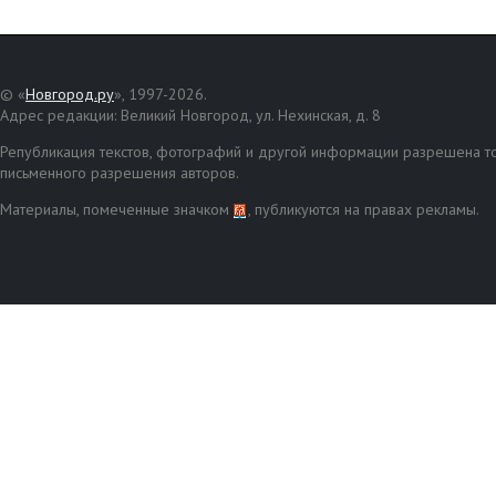
© «
Новгород.ру
», 1997-2026.
Адрес редакции: Великий Новгород, ул. Нехинская, д. 8
Републикация текстов, фотографий и другой информации разрешена то
письменного разрешения авторов.
Материалы, помеченные значком
, публикуются на правах рекламы.