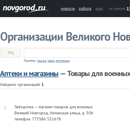
новости
работа
ещё
за окном:
1
Организации Великого Но
Пример:
пицца
,
такси
,
гостиница
Аптеки и магазины
— Товары для военны
Найдено организаций:
1
1
Звёздочка — магазин товаров для военных
Великий Новгород, Нехинская улица, д. 30А
телефон: 773586 552678