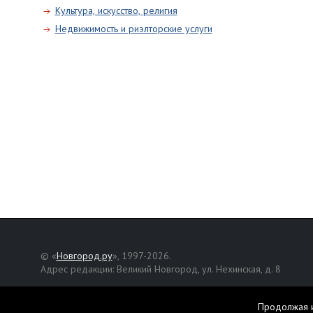
Культура, искусство, религия
Недвижимость и риэлторские услуги
© «
Новгород.ру
», 1997-2026.
Адрес редакции: Великий Новгород, ул. Нехинская, д. 8
Републикация текстов, фотографий и другой информации раз
разрешения авторов.
Продолжая и