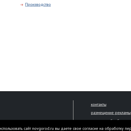
Производство
контакты
размещение рекламы
политика обработки 
решена только с письменного
спользовать сайт novgorod.ru вы даете свое согласие на обработку пе