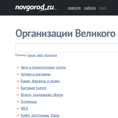
новости
работа
ещё
Организации Великого
Пример:
пицца
,
такси
,
гостиница
Авто и транспортные услуги
Аптеки и магазины
Банки, финансы и право
Бытовые услуги
Власть, социальная сфера
Гостиницы
ЖКХ
Кафе, рестораны, бары