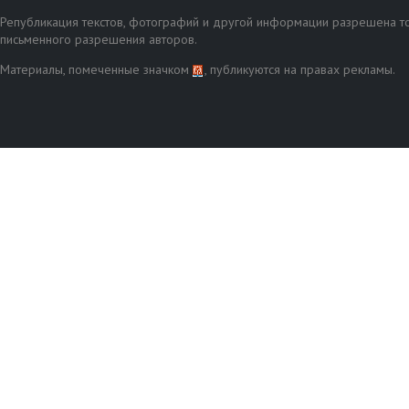
Републикация текстов, фотографий и другой информации разрешена то
письменного разрешения авторов.
Материалы, помеченные значком
, публикуются на правах рекламы.