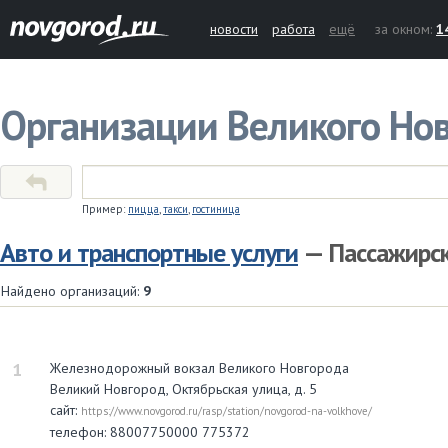
новости
работа
ещё
за окном:
1
Организации Великого Но
Пример:
пицца
,
такси
,
гостиница
Авто и транспортные услуги
— Пассажирск
Найдено организаций:
9
1
Железнодорожный вокзал Великого Новгорода
Великий Новгород, Октябрьская улица, д. 5
сайт:
https://www.novgorod.ru/rasp/station/novgorod-na-volkhove/
телефон: 88007750000 775372