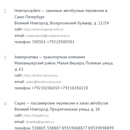
2
НовгородАвто — заказные автобусные перевозки в
Санкт-Петербург
Великий Новгород, Воскресенский бульвар, д. 12/24
сайт:
http://www.novgorod-avto.ru/
email:
novgorodavto@novgorod-avto.ru
телефон: 700501 +79219500501
3
Альтернатива — транспортная компания
Маловишерский район, Малая Вишера, Полевая улица,
д. 61
сайт:
http://tk-alternativa.com/
email:
zakaz@tk-alternativa.com
телефон: +79210206010 +79210280220
4
Садко — пассажирские перевозки и заказ автобусов
Великий Новгород, Предтеченская улица, д. 18
сайт:
http://ttksadko.ru/
email:
ttksadko@yandex.ru
телефон: 558803 558807 89539068877 89539098899