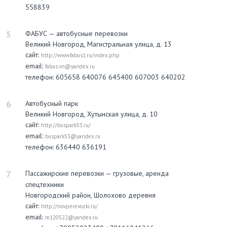
558839
5
ФАБУС — автобусные перевозки
Великий Новгород, Магистральная улица, д. 13
сайт:
http://www.fabus1.ru/index.php
email:
fabus.vn@yandex.ru
телефон: 605658 640076 645400 607003 640202
6
Автобусный парк
Великий Новгород, Хутынская улица, д. 10
сайт:
http://buspark53.ru/
email:
buspark53@yandex.ru
телефон: 636440 636191
7
Пассажирские перевозки — грузовые, аренда
спецтехники
Новгородский район, Шолохово деревня
сайт:
http://novperevozki.ru/
email:
m120522@yandex.ru