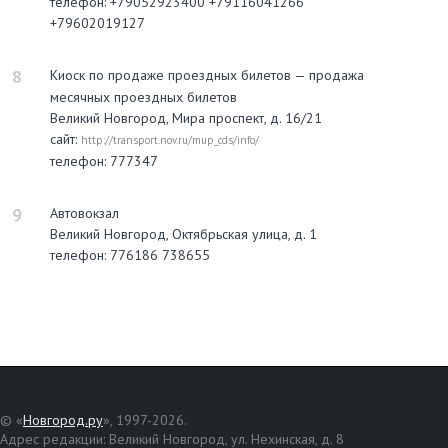
телефон: +79052923400 +79116041266
+79602019127
8
Киоск по продаже проездных билетов — продажа
месячных проездных билетов
Великий Новгород, Мира проспект, д. 16/21
сайт:
http://transport.nov.ru/mup_cds/info/
телефон: 777347
9
Автовокзал
Великий Новгород, Октябрьская улица, д. 1
телефон: 776186 738655
© «
Новгород.ру
», 1997-2026.
Адрес редакции: Великий Новгород, ул. Нехинская, д. 8