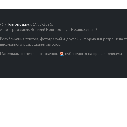
© «
Новгород.ру
», 1997-2026.
Адрес редакции: Великий Новгород, ул. Нехинская, д. 8
Републикация текстов, фотографий и другой информации разрешена то
письменного разрешения авторов.
Материалы, помеченные значком
, публикуются на правах рекламы.