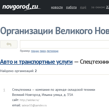
новости
работа
ещё
за окном:
2
Организации Великого Но
Пример:
пицца
,
такси
,
гостиница
Авто и транспортные услуги
— Спецтехни
Найдено организаций:
2
1
Спецтехника — компания по аренде складской техники
Великий Новгород, Ильина улица, д. 35А
сайт:
http://salekar.ru/
email:
salecar53@yandex.ru