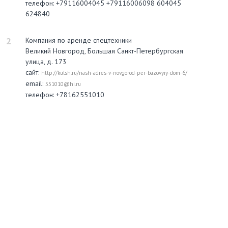
телефон: +79116004045 +79116006098 604045
624840
2
Компания по аренде спецтехники
Великий Новгород, Большая Санкт-Петербургская
улица, д. 173
сайт:
http://kulsh.ru/nash-adres-v-novgorod-per-bazovyiy-dom-6/
email:
551010@hi.ru
телефон: +78162551010